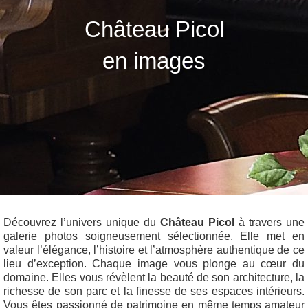
Château Picol
en images
Découvrez l’univers unique du
Château Picol
à travers une
galerie photos soigneusement sélectionnée. Elle met en
valeur l’élégance, l’histoire et l’atmosphère authentique de ce
lieu d’exception. Chaque image vous plonge au cœur du
domaine. Elles vous révèlent la beauté de son architecture, la
richesse de son parc et la finesse de ses espaces intérieurs.
Vous êtes passionné de patrimoine en même temps amateur