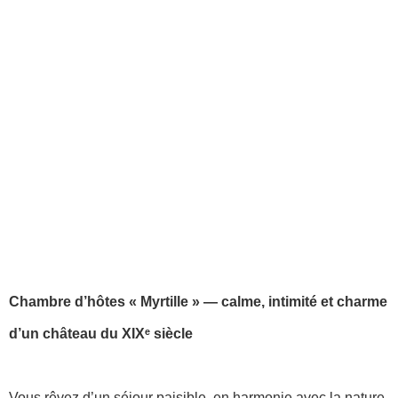
Chambre d’hôtes « Myrtille » — calme, intimité et charme
d’un château du XIXᵉ siècle
Vous rêvez d’un séjour paisible, en harmonie avec la nature,